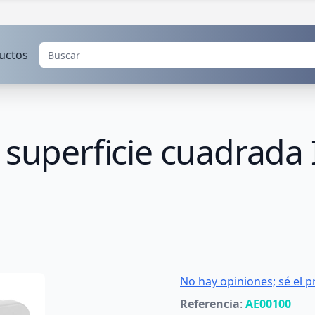
uctos
 superficie cuadrada
No hay opiniones; sé el p
Referencia
:
AE00100