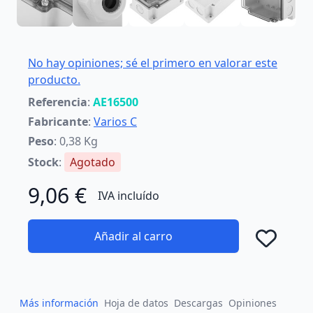
No hay opiniones; sé el primero en valorar este
producto.
Referencia
:
AE16500
Fabricante
:
Varios C
Peso
: 0,38 Kg
Stock
:
Agotado
9,06 €
IVA incluído
Añadir al carro
Añad
Más información
Hoja de datos
Descargas
Opiniones