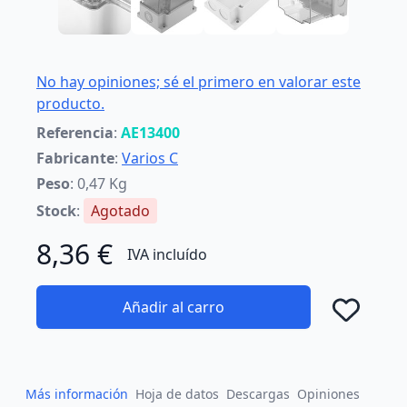
No hay opiniones; sé el primero en valorar este
producto.
Referencia
:
AE13400
Fabricante
:
Varios C
Peso
: 0,47 Kg
Stock
:
Agotado
8,36 €
IVA incluído
Añadir al carro
Añad
Más información
Hoja de datos
Descargas
Opiniones