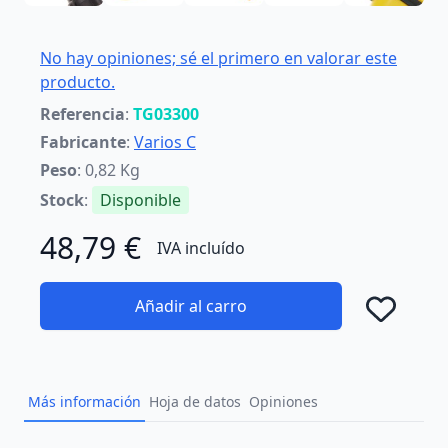
No hay opiniones; sé el primero en valorar este
producto.
Referencia
:
TG03300
Fabricante
:
Varios C
Peso
: 0,82 Kg
Stock
:
Disponible
48,79 €
IVA incluído
Añadir al carro
Añad
Más información
Hoja de datos
Opiniones