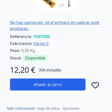
No hay opiniones; sé el primero en valorar este
producto.
Referencia
:
TG07200
Fabricante
:
Varios C
Peso
: 0,36 Kg
Stock
:
Disponible
12,20 €
IVA incluído
Añadir al carro
Añad
Más información
Hoja de datos
Opiniones