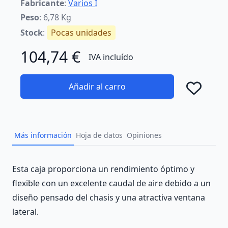
Fabricante
:
Varios I
Peso
: 6,78 Kg
Stock
:
Pocas unidades
104,74 €
IVA incluído
Añadir al carro
Añad
Más información
Hoja de datos
Opiniones
Description
Esta caja proporciona un rendimiento óptimo y
flexible con un excelente caudal de aire debido a un
diseño pensado del chasis y una atractiva ventana
lateral.