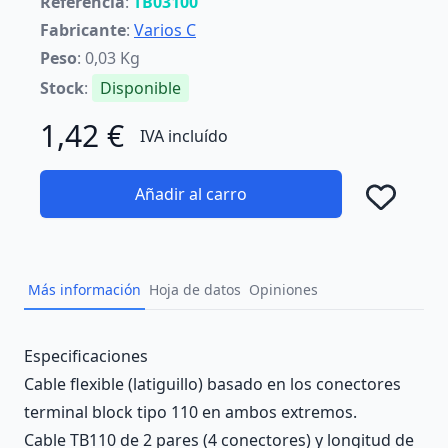
Referencia
:
TB03100
Fabricante
:
Varios C
Peso
: 0,03 Kg
Stock
:
Disponible
1,42 €
IVA incluído
Añadir al carro
Añad
Más información
Hoja de datos
Opiniones
Description
Especificaciones
Cable flexible (latiguillo) basado en los conectores
terminal block tipo 110 en ambos extremos.
Cable TB110 de 2 pares (4 conectores) y longitud de