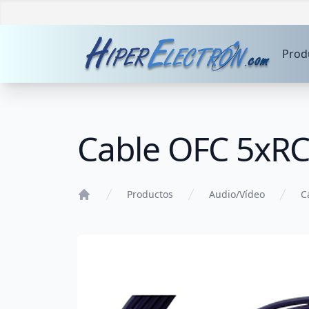
Prod
Cable OFC 5xR
Productos
Audio/Vídeo
C
Home