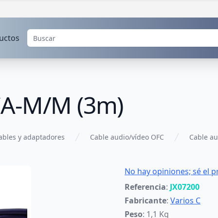
uctos
CA-M/M (3m)
ables y adaptadores
Cable audio/vídeo OFC
Cable au
No hay opiniones; sé el p
Referencia
:
JX07200
Fabricante
:
Varios C
Peso
: 1,1 Kg