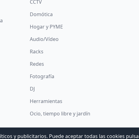
CCTV
Domótica
da
Hogar y PYME
Audio/Vídeo
Racks
Redes
Fotografía
DJ
Herramientas
Ocio, tiempo libre y jardín
íticos y publicitarios. Puede aceptar todas las cookies puls