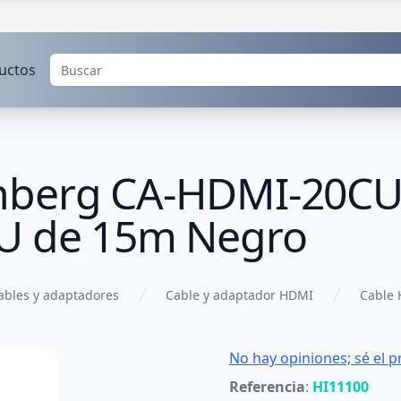
uctos
nberg CA-HDMI-20CU
CU de 15m Negro
ables y adaptadores
Cable y adaptador HDMI
Cable
No hay opiniones; sé el p
Referencia
:
HI11100