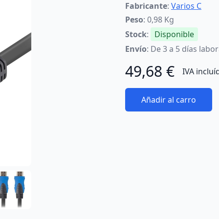
Fabricante
:
Varios C
Peso
: 0,98 Kg
Stock
:
Disponible
Envío
: De 3 a 5 días labo
49,68 €
IVA incluí
Añadir al carro