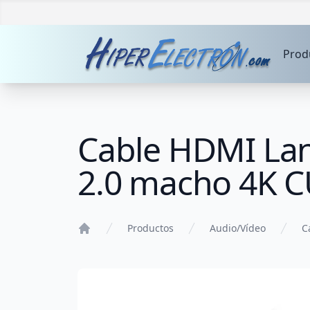
Prod
Cable HDMI La
2.0 macho 4K 
Productos
Audio/Vídeo
C
Home