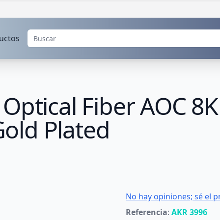
uctos
 Optical Fiber AOC 8
old Plated
No hay opiniones; sé el p
Referencia
:
AKR 3996