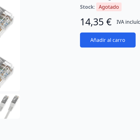
Stock
:
Agotado
14,35 €
IVA incluí
Añadir al carro