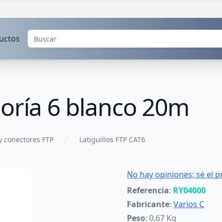
uctos
goría 6 blanco 20m
y conectores FTP
Latiguillos FTP CAT6
No hay opiniones; sé el p
Referencia
:
RY04000
Fabricante
:
Varios C
Peso
: 0,67 Kg