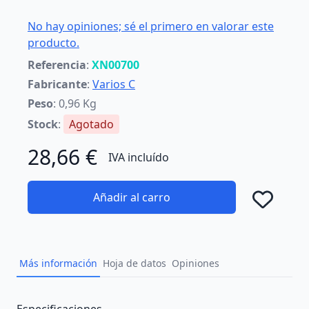
No hay opiniones; sé el primero en valorar este
producto.
Referencia
:
XN00700
Fabricante
:
Varios C
Peso
: 0,96 Kg
Stock
:
Agotado
28,66 €
IVA incluído
Añadir al carro
Añad
Más información
Hoja de datos
Opiniones
Description
Especificaciones