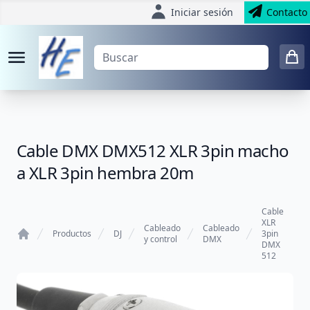
Iniciar sesión
Contacto
Cable DMX DMX512 XLR 3pin macho
a XLR 3pin hembra 20m
Cable
XLR
Cableado
Cableado
Productos
DJ
3pin
y control
DMX
DMX
Home
512