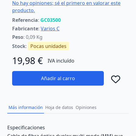
No hay opiniones; sé el primero en valorar este
producto.
Referencia
:
GC03500
Fabricante
:
Varios C
Peso
: 0,09 Kg
Stock
:
Pocas unidades
19,98 €
IVA incluído
Añadir al carro
Añad
Más información
Hoja de datos
Opiniones
Description
Especificaciones
Cable de fibra óptica duplex multi-modo (MM) que