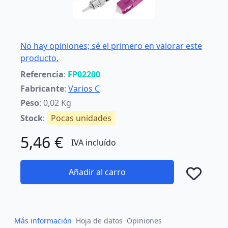
No hay opiniones; sé el primero en valorar este
producto.
Referencia
:
FP02200
Fabricante
:
Varios C
Peso
: 0,02 Kg
Stock
:
Pocas unidades
5,46 €
IVA incluído
Añadir al carro
Añad
Más información
Hoja de datos
Opiniones