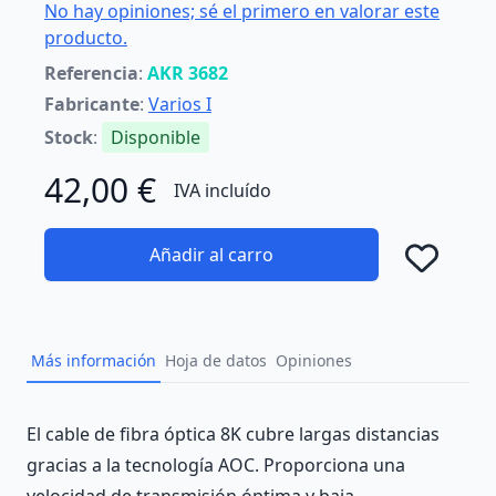
No hay opiniones; sé el primero en valorar este
producto.
Referencia
:
AKR 3682
Fabricante
:
Varios I
Stock
:
Disponible
42,00 €
IVA incluído
Añadir al carro
Añad
Más información
Hoja de datos
Opiniones
Description
El cable de fibra óptica 8K cubre largas distancias
gracias a la tecnología AOC. Proporciona una
velocidad de transmisión óptima y baja