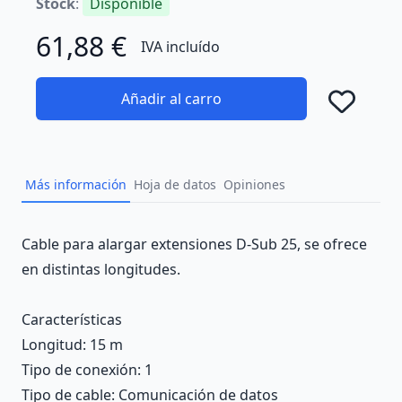
Stock
:
Disponible
61,88 €
IVA incluído
Añadir al carro
Añad
Más información
Hoja de datos
Opiniones
Description
Cable para alargar extensiones D-Sub 25, se ofrece
en distintas longitudes.
Características
Longitud
: 15 m
Tipo de conexión
: 1
Tipo de cable
: Comunicación de datos