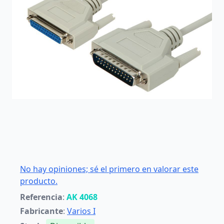
No hay opiniones; sé el primero en valorar este
producto.
Referencia
:
AK 4068
Fabricante
:
Varios I