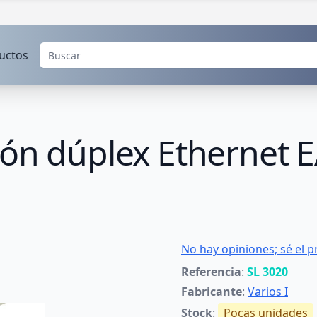
uctos
ión dúplex Ethernet 
No hay opiniones; sé el p
Referencia
:
SL 3020
Fabricante
:
Varios I
Stock
:
Pocas unidades