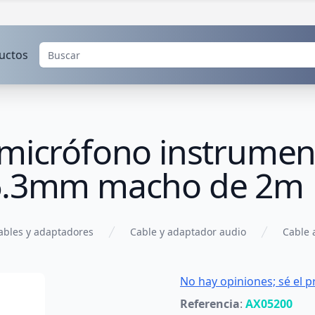
uctos
 micrófono instrumen
 6.3mm macho de 2m
ables y adaptadores
Cable y adaptador audio
Cable 
No hay opiniones; sé el p
Referencia
:
AX05200