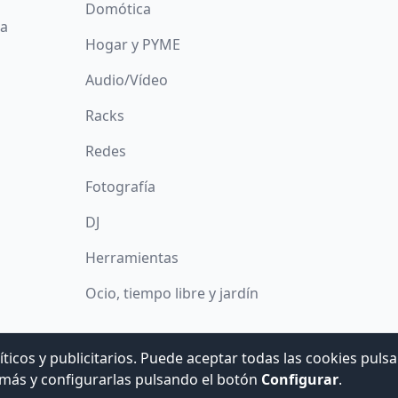
Domótica
da
Hogar y PYME
Audio/Vídeo
Racks
Redes
Fotografía
DJ
Herramientas
Ocio, tiempo libre y jardín
íticos y publicitarios. Puede aceptar todas las cookies puls
© 2008 -
2026
Hogar Digital e Inmótica Ingenieros, S.L.
más y configurarlas pulsando el botón
Configurar
.