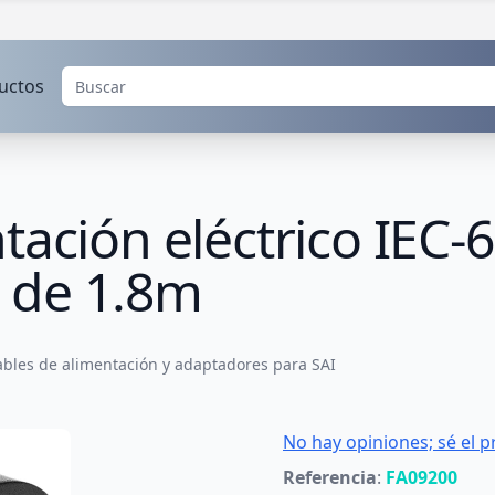
uctos
tación eléctrico IEC-
 de 1.8m
ables de alimentación y adaptadores para SAI
No hay opiniones; sé el p
Referencia
:
FA09200