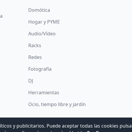
Domótica
da
Hogar y PYME
Audio/Vídeo
Racks
Redes
Fotografía
DJ
Herramientas
Ocio, tiempo libre y jardín
íticos y publicitarios. Puede aceptar todas las cookies puls
© 2008 -
2026
Hogar Digital e Inmótica Ingenieros, S.L.