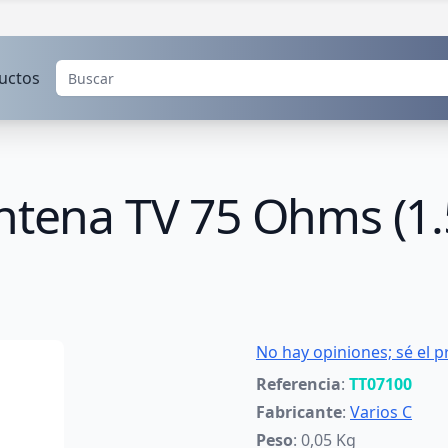
uctos
Antena TV 75 Ohms (1
No hay opiniones; sé el p
Referencia
:
TT07100
Fabricante
:
Varios C
Peso
: 0,05 Kg