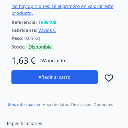
No hay opiniones; sé el primero en valorar este
producto.
Referencia
:
TV09100
Fabricante
:
Varios C
Peso
: 0,05 Kg
Stock
:
Disponible
1,63 €
IVA incluído
Añadir al carro
Añad
Más información
Hoja de datos
Descargas
Opiniones
Description
Especificaciones