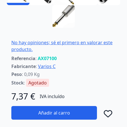
No hay opiniones; sé el primero en valorar este
producto.
Referencia
:
AX07100
Fabricante
:
Varios C
Peso
: 0,09 Kg
Stock
:
Agotado
7,37 €
IVA incluído
Añadir al carro
Añad