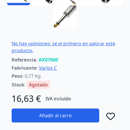
No hay opiniones; sé el primero en valorar este
producto.
Referencia
:
AX07600
Fabricante
:
Varios C
Peso
: 0,77 Kg
Stock
:
Agotado
16,63 €
IVA incluído
Añadir al carro
Añad