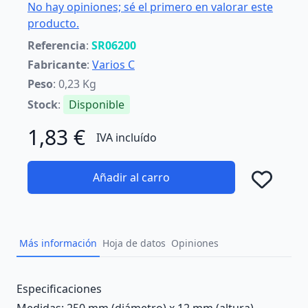
No hay opiniones; sé el primero en valorar este
producto.
Referencia
:
SR06200
Fabricante
:
Varios C
Peso
: 0,23 Kg
Stock
:
Disponible
1,83 €
IVA incluído
Añadir al carro
Añad
Más información
Hoja de datos
Opiniones
Description
Especificaciones
Medidas: 250 mm (diámetro) x 12 mm (altura).