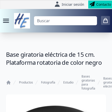
Iniciar sesión
Contacto
Base giratoria eléctrica de 15 cm.
Plataforma rotatoria de color negro
Bases
Bases
giratorias
Productos
Fotografía
Estudio
girato
para
eléctr
Home
fotografía