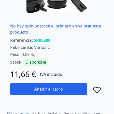
No hay opiniones; sé el primero en valorar este
producto.
Referencia
:
SR00200
Fabricante
:
Varios C
Peso
: 0,69 Kg
Stock
:
Disponible
11,66 €
IVA incluído
Añadir al carro
Añad
Más información
Hoja de datos
Descargas
Opiniones