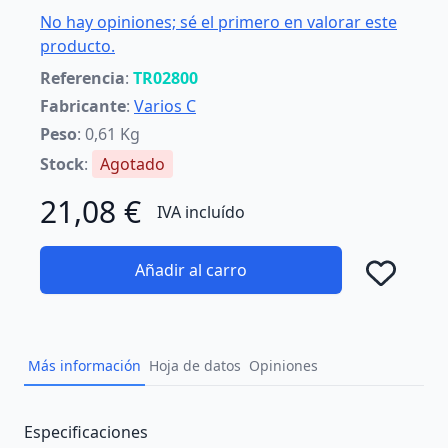
No hay opiniones; sé el primero en valorar este
producto.
Referencia
:
TR02800
Fabricante
:
Varios C
Peso
: 0,61 Kg
Stock
:
Agotado
21,08 €
IVA incluído
Añadir al carro
Añad
Más información
Hoja de datos
Opiniones
Description
Especificaciones