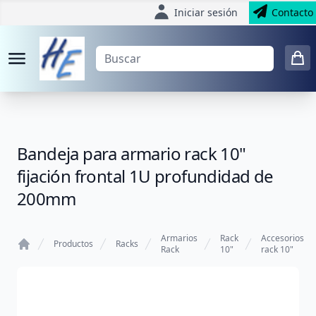
Iniciar sesión
Contacto
Bandeja para armario rack 10"
fijación frontal 1U profundidad de
200mm
Armarios
Rack
Accesorios
Productos
Racks
Rack
10"
rack 10"
Home