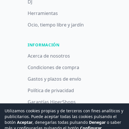
DJ
Herramientas
Ocio, tiempo libre y jardín
INFORMACIÓN
Acerca de nosotros
Condiciones de compra
Gastos y plazos de envío
Política de privacidad
Garantías HiperShops
Utilizamos cookies propias y de terceros con fines analíticos y
Política de cookies
publicitarios. Puede aceptar todas las cookies pulsando el
botón
Aceptar
, denegarlas todas pulsando
Denegar
o saber
más y configurarlas pulsando el botón
Configurar
.