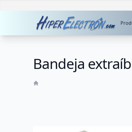
Prod
Bandeja extraí
Home