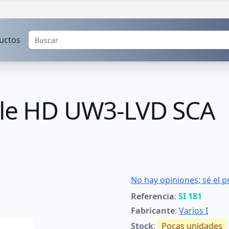
uctos
ble HD UW3-LVD SCA
No hay opiniones; sé el p
Referencia
:
SI 181
Fabricante
:
Varios I
Stock
:
Pocas unidades