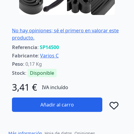
No hay opiniones; sé el primero en valorar este
producto.
Referencia
:
SP14500
Fabricante
:
Varios C
Peso
: 0,17 Kg
Stock
:
Disponible
3,41 €
IVA incluído
Añadir al carro
Añad
Más información
Hoja de datos
Opiniones