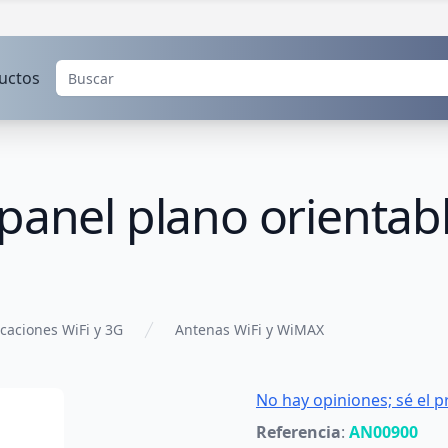
uctos
panel plano orientab
aciones WiFi y 3G
Antenas WiFi y WiMAX
No hay opiniones; sé el p
Referencia
:
AN00900