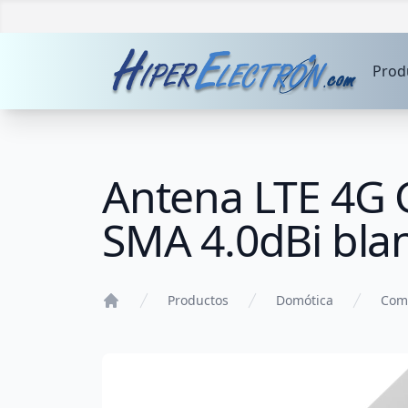
Prod
Antena LTE 4G
SMA 4.0dBi bla
Productos
Domótica
Com
Home