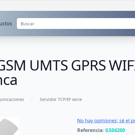
uctos
 GSM UMTS GPRS WIFI
nca
unicaciones
Servidor TCP/IP serie
No hay opiniones; sé el p
Referencia
:
GS04200