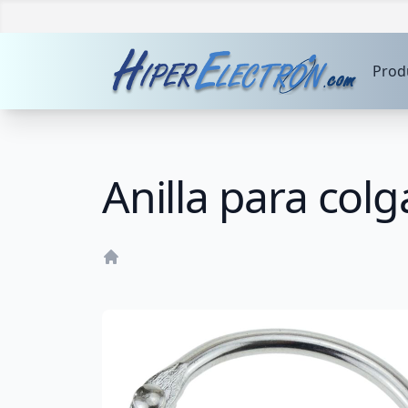
Prod
Anilla para col
Home