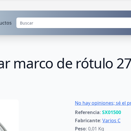
uctos
gar marco de rótulo 
No hay opiniones; sé el p
Referencia
:
SX01500
Fabricante
:
Varios C
Peso
: 0,01 Kg