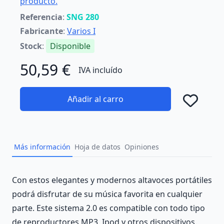
producto.
Referencia
:
SNG 280
Fabricante
:
Varios I
Stock
:
Disponible
50,59 €
IVA incluído
Añadir al carro
Añad
Más información
Hoja de datos
Opiniones
Description
Con estos elegantes y modernos altavoces portátiles
podrá disfrutar de su música favorita en cualquier
parte. Este sistema 2.0 es compatible con todo tipo
de reproductores MP3, Ipod y otros dispositivos.