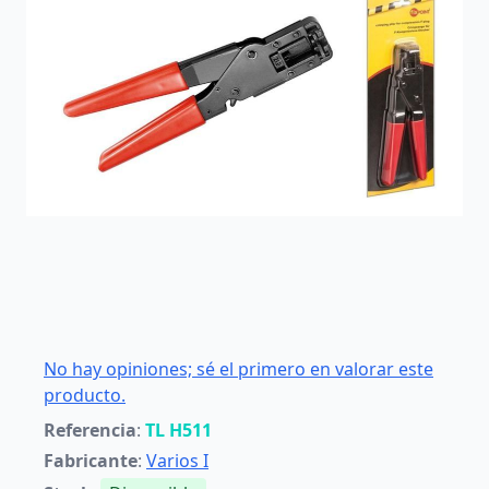
No hay opiniones; sé el primero en valorar este
producto.
Referencia
:
TL H511
Fabricante
:
Varios I