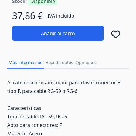
Stock
:
Disponible
37,86 €
IVA incluído
Añadir al carro
Añad
Más información
Hoja de datos
Opiniones
Description
Alicate en acero adecuado para clavar conectores
tipo F, para cable RG-59 o RG-6.
Características
Tipo de cable
: RG-59, RG-6
Apto para conectores
: F
Material
: Acero