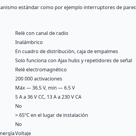
ecanismo estándar como por ejemplo interruptores de pare
Relé con canal de radio
Inalámbrico
En cuadro de distribución, caja de empalmes
Solo funciona con Ajax
hubs
y
repetidores de señal
Relé electromagnético
200 000 activaciones
Máx — 36.5 V, min — 6.5 V
5 A a 36 V CC, 13 A a 230 V CA
No
> 65ºC en el lugar de instalación
No
nergía
Voltaje