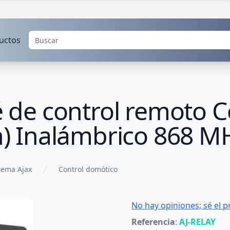
uctos
lé de control remoto 
ón) Inalámbrico 868 M
tema Ajax
Control domótico
No hay opiniones; sé el p
Referencia
:
AJ-RELAY