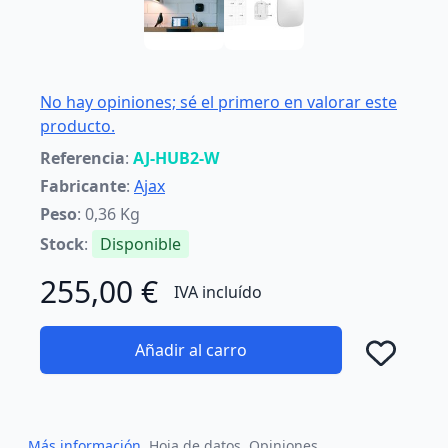
No hay opiniones; sé el primero en valorar este
producto.
Referencia
:
AJ-HUB2-W
Fabricante
:
Ajax
Peso
: 0,36 Kg
Stock
:
Disponible
255,00 €
IVA incluído
Añadir al carro
Añad
Más información
Hoja de datos
Opiniones