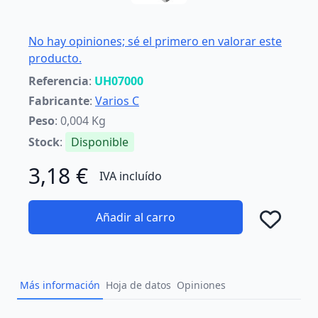
No hay opiniones; sé el primero en valorar este
producto.
Referencia
:
UH07000
Fabricante
:
Varios C
Peso
: 0,004 Kg
Stock
:
Disponible
3,18 €
IVA incluído
Añadir al carro
Añad
Más información
Hoja de datos
Opiniones