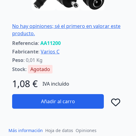
No hay opiniones; sé el primero en valorar este
producto.
Referencia
:
AA11200
Fabricante
:
Varios C
Peso
: 0,01 Kg
Stock
:
Agotado
1,08 €
IVA incluído
Añadir al carro
Añad
Más información
Hoja de datos
Opiniones