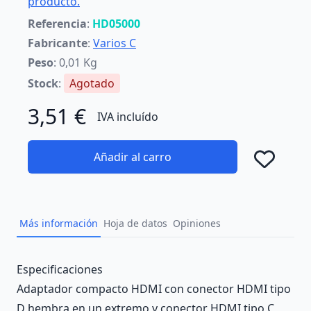
producto.
Referencia
:
HD05000
Fabricante
:
Varios C
Peso
: 0,01 Kg
Stock
:
Agotado
3,51 €
IVA incluído
Añadir al carro
Añad
Más información
Hoja de datos
Opiniones
Description
Especificaciones
Adaptador compacto HDMI con conector HDMI tipo
D hembra en un extremo y conector HDMI tipo C