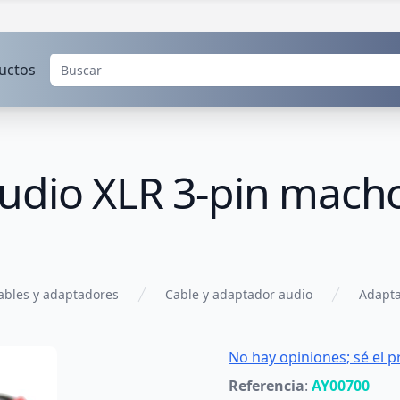
uctos
udio XLR 3-pin mach
ables y adaptadores
Cable y adaptador audio
Adapta
No hay opiniones; sé el p
Referencia
:
AY00700