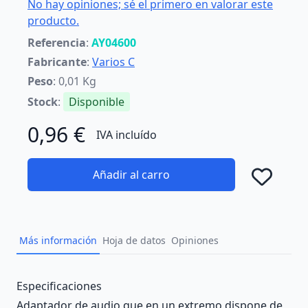
No hay opiniones; sé el primero en valorar este
producto.
Referencia
:
AY04600
Fabricante
:
Varios C
Peso
: 0,01 Kg
Stock
:
Disponible
0,96 €
IVA incluído
Añadir al carro
Añad
Más información
Hoja de datos
Opiniones
Description
Especificaciones
Adaptador de audio que en un extremo dispone de