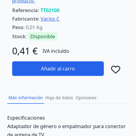
producto.
Referencia
:
TT02100
Fabricante
:
Varios C
Peso
: 0,01 Kg
Stock
:
Disponible
0,41 €
IVA incluído
Añadir al carro
Añad
Más información
Hoja de datos
Opiniones
Description
Especificaciones
Adaptador de género o empalmador para conector
de antena de TV.