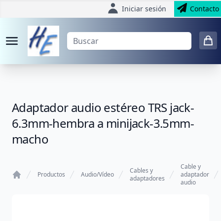
Iniciar sesión
Contacto
Adaptador audio estéreo TRS jack-
6.3mm-hembra a minijack-3.5mm-
macho
Cable y
Cables y
Productos
Audio/Vídeo
adaptador
adaptadores
audio
Home