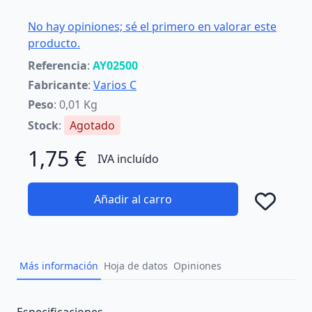
No hay opiniones; sé el primero en valorar este
producto.
Referencia
:
AY02500
Fabricante
:
Varios C
Peso
: 0,01 Kg
Stock
:
Agotado
1,75 €
IVA incluído
Añadir al carro
Añad
Más información
Hoja de datos
Opiniones
Description
Especificaciones