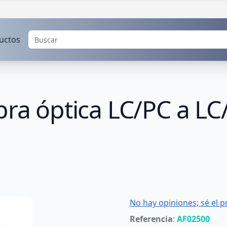
uctos
bra óptica LC/PC a L
No hay opiniones; sé el p
Referencia
:
AF02500