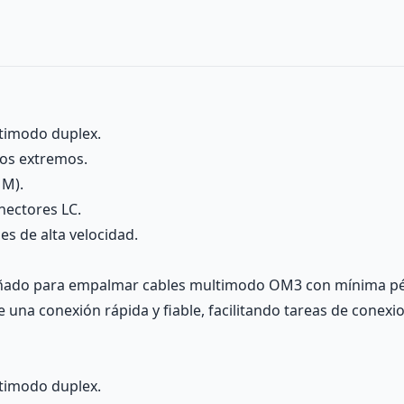
ltimodo duplex.
bos extremos.
MM).
nectores LC.
s de alta velocidad.
eñado para empalmar cables multimodo OM3 con mínima pérd
 una conexión rápida y fiable, facilitando tareas de conex
ltimodo duplex.