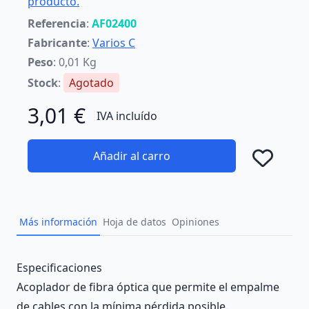
producto.
Referencia
:
AF02400
Fabricante
:
Varios C
Peso
: 0,01 Kg
Stock
:
Agotado
3,01 €
IVA incluído
Añadir al carro
Añad
Más información
Hoja de datos
Opiniones
Description
Especificaciones
Acoplador de fibra óptica que permite el empalme
de cables con la mínima pérdida posible.