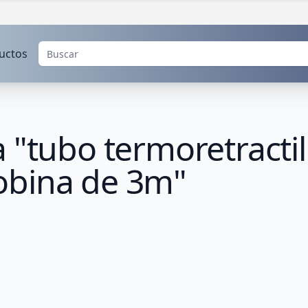
uctos
 "tubo termoretracti
obina de 3m"