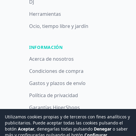
DJ
Herramientas
Ocio, tiempo libre y jardín
INFORMACIÓN
Acerca de nosotros
Condiciones de compra
Gastos y plazos de envío
Política de privacidad
Garantías HiperShops
Utilizamos cookies propias y de terceros con fines analíticos y
Política de cookies
publicitarios. Puede aceptar todas las cookies pulsando el
botón
Aceptar
, denegarlas todas pulsando
Denegar
o saber
más y configurarlas pulsando el botón
Configurar
.