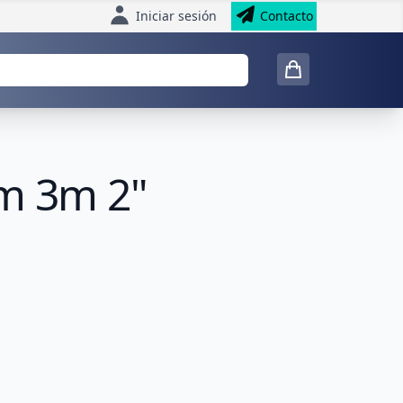
Iniciar sesión
Contacto
bm 3m 2"