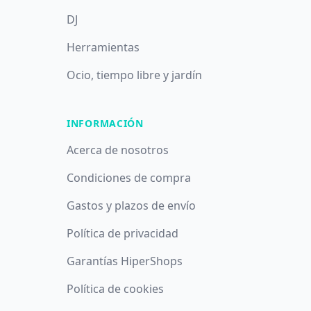
DJ
Herramientas
Ocio, tiempo libre y jardín
INFORMACIÓN
Acerca de nosotros
Condiciones de compra
Gastos y plazos de envío
Política de privacidad
Garantías HiperShops
Utilizamos cookies propias y de terceros con fines analíticos y
Política de cookies
publicitarios. Puede aceptar todas las cookies pulsando el
botón
Aceptar
, denegarlas todas pulsando
Denegar
o saber