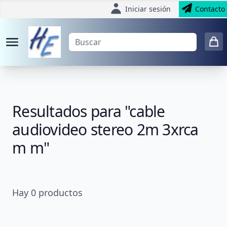
Iniciar sesión
Contacto
Resultados para "cable
audiovideo stereo 2m 3xrca
m m"
Hay
0
productos