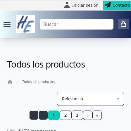
Iniciar sesión
Contacto
Todos los productos
Todos los productos
Home
«
‹
1
2
3
›
»
Hay
1474
productos